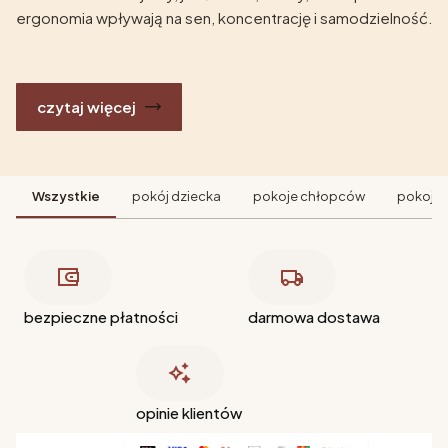
ergonomia wpływają na sen, koncentrację i samodzielność.
czytaj więcej
Wszystkie
pokój dziecka
pokoje chłopców
pokoje 
bezpieczne płatności
darmowa dostawa
opinie klientów