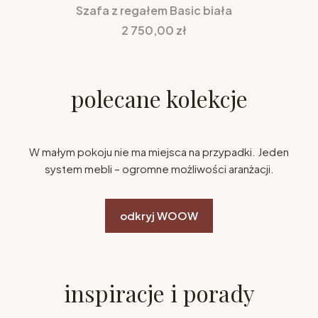
Szafa z regałem Basic biała
Cena
2 750,00 zł
polecane kolekcje
W małym pokoju nie ma miejsca na przypadki. Jeden
system mebli – ogromne możliwości aranżacji.
odkryj WOOW
inspiracje i porady