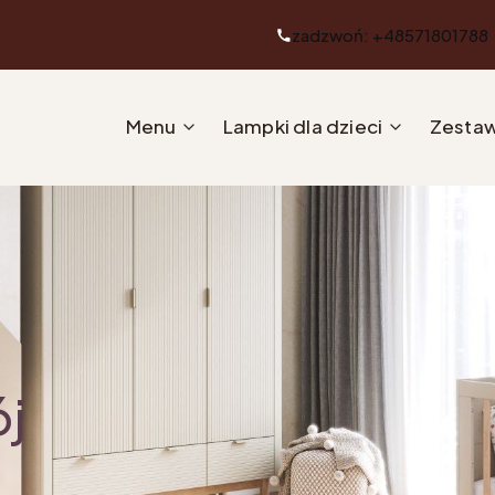
zadzwoń: +48571801788
Menu
Lampki dla dzieci
Zestaw
ój