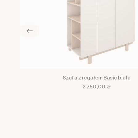
Szafa z regałem Basic biała
Cena
2 750,00 zł