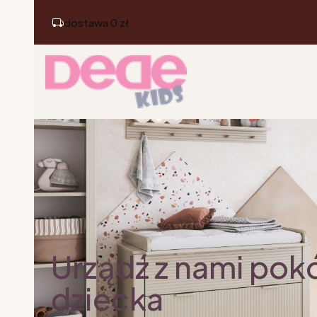
dostawa 0 zł
Urządź z nami pok
dziecka