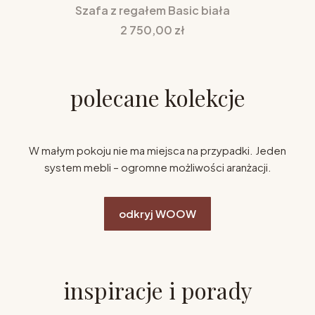
Szafa z regałem Basic biała
Cena
2 750,00 zł
polecane kolekcje
W małym pokoju nie ma miejsca na przypadki. Jeden
system mebli – ogromne możliwości aranżacji.
odkryj WOOW
inspiracje i porady