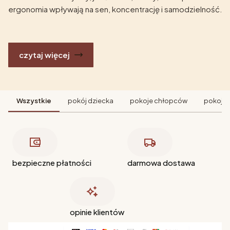
ergonomia wpływają na sen, koncentrację i samodzielność.
czytaj więcej
Wszystkie
pokój dziecka
pokoje chłopców
pokoje 
bezpieczne płatności
darmowa dostawa
opinie klientów