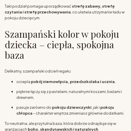
Taki podział pomaga uporządkować
strefę zabawy, strefę
czytania i strefę przechowywania
, co ułatwia utrzymanie ładu w
pokoju dziecięcym.
Szampański kolor w pokoju
dziecka – ciepła, spokojna
baza
Delikatny, szampański odcień regału:
ociepla
pokój niemowlęcia, przedszkolaka i ucznia
,
pięknie łączy się z pastelami, naturalnymi koszami, beżami i
drewnem,
pasuje zarówno do
pokoju dziewczynki
, jak i
pokoju
chłopca
– charakter wnętrza zmieniasz głównie dodatkami.
To neutralna, ale przytulna baza, która dobrze odnajduje się w
aranżacjach
boho, skandynawskich i naturalnych
.