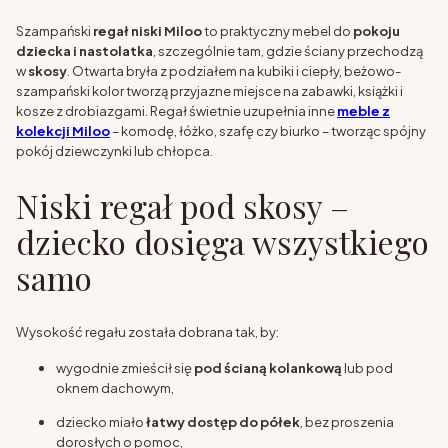
Szampański
regał niski Miloo
to praktyczny mebel do
pokoju
dziecka i nastolatka
, szczególnie tam, gdzie ściany przechodzą
w
skosy
. Otwarta bryła z podziałem na kubiki i ciepły, beżowo-
szampański kolor tworzą przyjazne miejsce na zabawki, książki i
kosze z drobiazgami. Regał świetnie uzupełnia inne
meble z
kolekcji Miloo
– komodę, łóżko, szafę czy biurko – tworząc spójny
pokój dziewczynki lub chłopca.
Niski regał pod skosy –
dziecko dosięga wszystkiego
samo
Wysokość regału została dobrana tak, by:
wygodnie zmieścił się
pod ścianą kolankową
lub pod
oknem dachowym,
dziecko miało
łatwy dostęp do półek
, bez proszenia
dorosłych o pomoc,