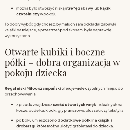
można było stworzyć niską
strefę zabawy
lub
kącik
czytelniczy
w pokoju.
To dobry wybór, gdy chcesz, by maluch sam odkładał zabawki i
książki na miejsce, a przestrzeń pod skosami była naprawdę
wykorzystana.
Otwarte kubiki i boczne
półki – dobra organizacja w
pokoju dziecka
Regał niski Miloo szampański
oferuje wiele czytelnych miejsc do
przechowywania:
z przodu znajdziesz
sześć otwartych wnęk
– idealnych na
kosze, pudełka, klocki, gry planszowe, pluszaki czy tekstylia,
po boku umieszczono
dodatkowe półki na książki i
drobiazgi
, które można ułożyć grzbietami do dziecka.