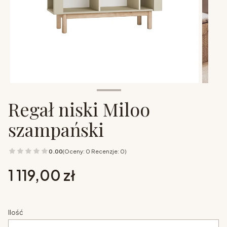
Regał niski Miloo
szampański
0.00
(Oceny: 0 Recenzje: 0)
Cena
1 119,00 zł
Ilość