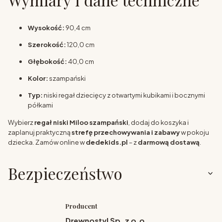
Wysokość:
90,4 cm
Szerokość:
120,0 cm
Głębokość:
40,0 cm
Kolor:
szampański
Typ:
niski regał dziecięcy z otwartymi kubikami i bocznymi
półkami
Wybierz
regał niski Miloo szampański
, dodaj do koszyka i
zaplanuj praktyczną
strefę przechowywania i zabawy
w pokoju
dziecka. Zamów online w
dedekids.pl
– z
darmową dostawą
.
Bezpieczeństwo
Producent
Drewnostyl Sp. z o.o.