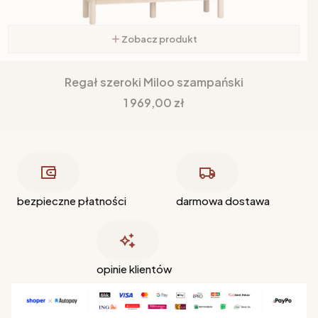
Zobacz produkt
Regał szeroki Miloo szampański
Cena
1 969,00 zł
bezpieczne płatności
darmowa dostawa
opinie klientów