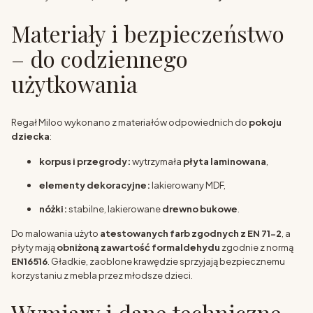
Materiały i bezpieczeństwo
– do codziennego
użytkowania
Regał Miloo wykonano z materiałów odpowiednich do
pokoju
dziecka
:
korpus i przegrody:
wytrzymała
płyta laminowana
,
elementy dekoracyjne:
lakierowany MDF,
nóżki:
stabilne, lakierowane
drewno bukowe
.
Do malowania użyto
atestowanych farb zgodnych z EN 71-2
, a
płyty mają
obniżoną zawartość formaldehydu
zgodnie z normą
EN16516
. Gładkie, zaoblone krawędzie sprzyjają bezpiecznemu
korzystaniu z mebla przez młodsze dzieci.
Wymiary i dane techniczne