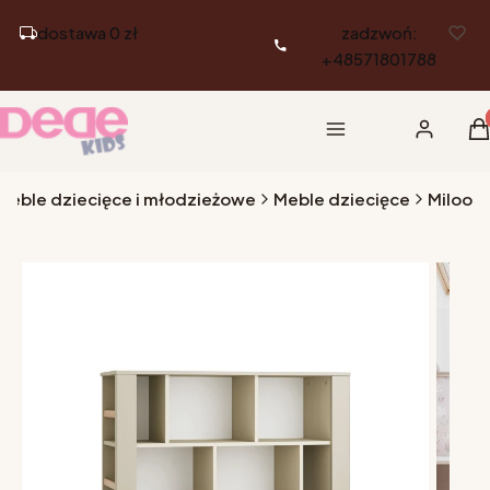
dostawa 0 zł
zadzwoń:
+48571801788
Pr
Menu
Zaloguj si
K
 Meble dziecięce i młodzieżowe
Meble dziecięce
Miloo