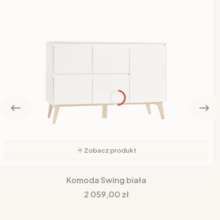
Zobacz produkt
Komoda Swing biała
Cena
2 059,00 zł