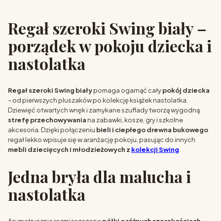
Regał szeroki Swing biały –
porządek w pokoju dziecka i
nastolatka
Regał szeroki Swing biały
pomaga ogarnąć cały
pokój dziecka
– od pierwszych pluszaków po kolekcję książek nastolatka.
Dziewięć otwartych wnęk i zamykane szuflady tworzą wygodną
strefę przechowywania
na zabawki, kosze, gry i szkolne
akcesoria. Dzięki połączeniu
bieli i ciepłego drewna bukowego
regał lekko wpisuje się w aranżację pokoju, pasując do innych
mebli dziecięcych i młodzieżowych z
kolekcji Swing
.
Jedna bryła dla malucha i
nastolatka