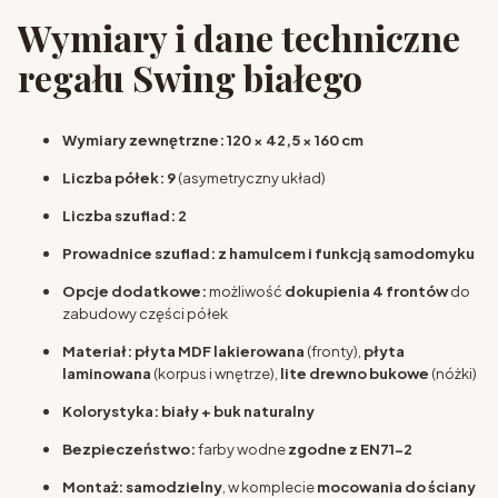
Wymiary i dane techniczne
regału Swing białego
Wymiary zewnętrzne:
120 × 42,5 × 160 cm
Liczba półek:
9
(asymetryczny układ)
Liczba szuflad:
2
Prowadnice szuflad:
z hamulcem i funkcją samodomyku
Opcje dodatkowe:
możliwość
dokupienia 4 frontów
do
zabudowy części półek
Materiał:
płyta MDF lakierowana
(fronty),
płyta
laminowana
(korpus i wnętrze),
lite drewno bukowe
(nóżki)
Kolorystyka:
biały + buk naturalny
Bezpieczeństwo:
farby wodne
zgodne z EN71-2
Montaż:
samodzielny
, w komplecie
mocowania do ściany