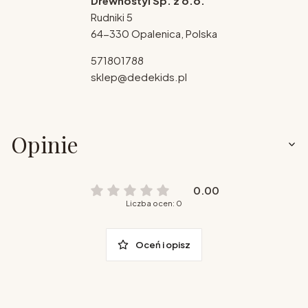
Drewnostyl Sp. z o.o.
Rudniki 5
64-330 Opalenica, Polska
571801788
sklep@dedekids.pl
Opinie
0.00
Liczba ocen: 0
Oceń i opisz