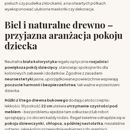
pieluch czy pudełka z klockami), a na otwartych półkach
wyeksponować ulubione maskotki czy dekoracje.
Biel i naturalne drewno –
przyjazna aranżacja pokoju
dziecka
Neutralna
biała kolorystyka
regału optycznie
rozjaśnia i
powiększa pokój dziecięcy
, stanowiąc spokojne tło dla
kolorowych zabawek i dodatków. Zgodnie z zasadami
neuroestetyki
jasne, uporządkowane powierzchnie wspierają
poczucie harmonii i bezpieczeństwa
, tak ważne w przestrzeni
dziecka.
Nóżki z litego drewna bukowego
dodają całości ciepła i
lekkości. Wysokość
22 cm
ułatwia
utrzymanie czystości pod
meblem
– bez problemu wjedzie tam odkurzacz lub robot
sprzątający, co doceni każdy rodzic. Regał świetnie odnajdzie się w
pokoju dziewczynki, chłopca, a później nastolatka
, niezależnie
od tego, jakie kolory przewodnie wybierzesz do aranżacji.