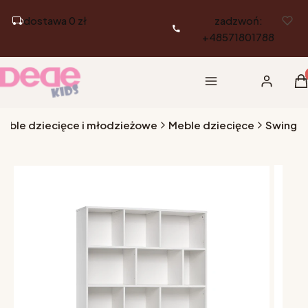
dostawa 0 zł
zadzwoń:
+48571801788
Pr
Menu
Zaloguj si
K
Meble dziecięce i młodzieżowe
Meble dziecięce
Swing