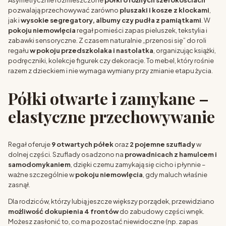
Asymetrycznie rozmieszczone
półki o różnych szerokościach
pozwalają przechowywać zarówno
pluszaki i kosze z klockami
,
jak i
wysokie segregatory, albumy czy pudła z pamiątkami
. W
pokoju niemowlęcia
regał pomieści zapas pieluszek, tekstylia i
zabawki sensoryczne. Z czasem naturalnie „przenosi się” do roli
regału
w pokoju przedszkolaka i nastolatka
, organizując książki,
podręczniki, kolekcje figurek czy dekoracje. To mebel, który rośnie
razem z dzieckiem i nie wymaga wymiany przy zmianie etapu życia.
Półki otwarte i zamykane –
elastyczne przechowywanie
Regał oferuje
9 otwartych półek
oraz
2 pojemne szuflady
w
dolnej części. Szuflady osadzono na
prowadnicach z hamulcem i
samodomykaniem
, dzięki czemu zamykają się cicho i płynnie –
ważne szczególnie w
pokoju niemowlęcia
, gdy maluch właśnie
zasnął.
Dla rodziców, którzy lubią jeszcze większy porządek, przewidziano
możliwość dokupienia 4 frontów
do zabudowy części wnęk.
Możesz zasłonić to, co ma pozostać niewidoczne (np. zapas