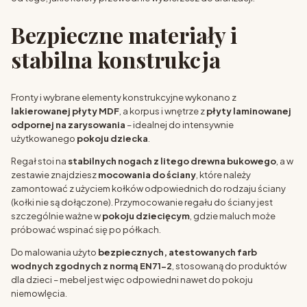
Bezpieczne materiały i
stabilna konstrukcja
Fronty i wybrane elementy konstrukcyjne wykonano z
lakierowanej płyty MDF
, a korpus i wnętrze z
płyty laminowanej
odpornej na zarysowania
– idealnej do intensywnie
użytkowanego
pokoju dziecka
.
Regał stoi na
stabilnych nogach z litego drewna bukowego
, a w
zestawie znajdziesz
mocowania do ściany
, które należy
zamontować z użyciem kołków odpowiednich do rodzaju ściany
(kołki nie są dołączone). Przymocowanie regału do ściany jest
szczególnie ważne w
pokoju dziecięcym
, gdzie maluch może
próbować wspinać się po półkach.
Do malowania użyto
bezpiecznych, atestowanych farb
wodnych zgodnych z normą EN71-2
, stosowaną do produktów
dla dzieci – mebel jest więc odpowiedni nawet do pokoju
niemowlęcia.