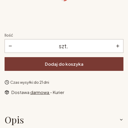
dodatkowe drzwi do regału
*
Wybierz
Ilość
szt.
Dodaj do koszyka
Czas wysyłki:
do 21 dni
Dostawa
darmowa
- Kurier
Opis