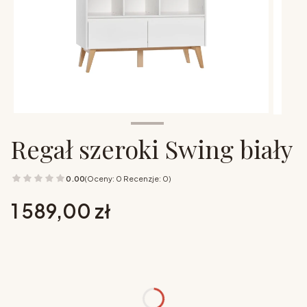
Regał szeroki Swing biały
0.00
(Oceny: 0 Recenzje: 0)
Cena
1 589,00 zł
Wybierz opcje
Poszczególne warianty mogą różnić się ceną