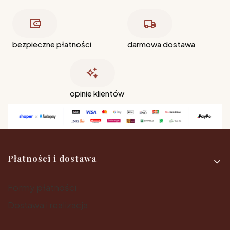
bezpieczne płatności
darmowa dostawa
opinie klientów
Linki w stopce
Płatności i dostawa
Formy płatności
Dostawa i realizacja