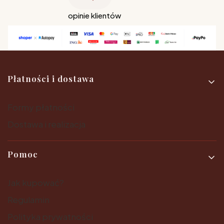
opinie klientów
Linki w stopce
Płatności i dostawa
Formy płatności
Dostawa i realizacja
Pomoc
Jak kupować?
Regulamin
Polityka prywatności