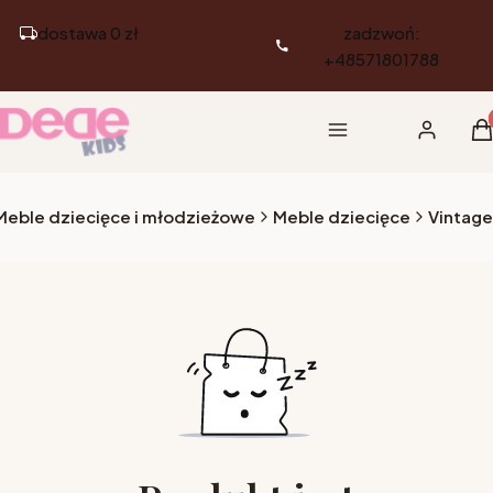
dostawa 0 zł
zadzwoń:
+48571801788
Pr
Menu
Zaloguj si
K
Meble dziecięce i młodzieżowe
Meble dziecięce
Vintage