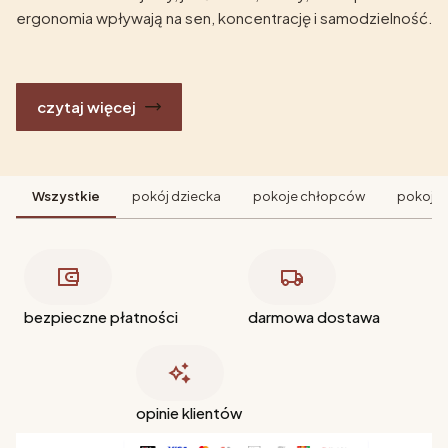
ergonomia wpływają na sen, koncentrację i samodzielność.
czytaj więcej
Wszystkie
pokój dziecka
pokoje chłopców
pokoje 
bezpieczne płatności
darmowa dostawa
opinie klientów