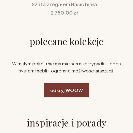
Szafa z regałem Basic biała
Cena
2 750,00 zł
polecane kolekcje
W małym pokoju nie ma miejsca na przypadki. Jeden
system mebli – ogromne możliwości aranżacji.
odkryj WOOW
inspiracje i porady