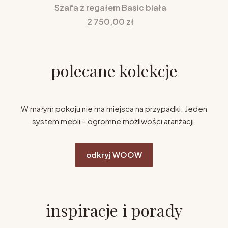
Szafa z regałem Basic biała
Cena
2 750,00 zł
polecane kolekcje
W małym pokoju nie ma miejsca na przypadki. Jeden
system mebli – ogromne możliwości aranżacji.
odkryj WOOW
inspiracje i porady