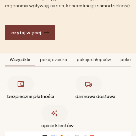
ergonomia wpływają na sen, koncentrację i samodzielność.
czytaj więcej
Wszystkie
pokój dziecka
pokoje chłopców
pokoje 
bezpieczne płatności
darmowa dostawa
opinie klientów