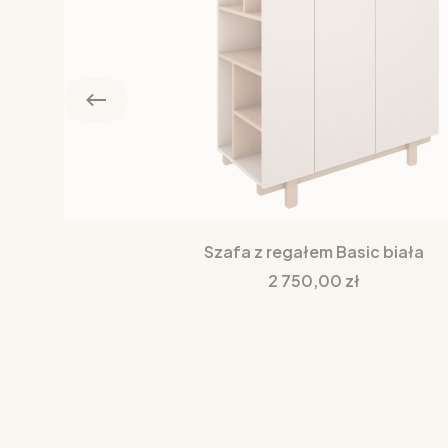
Szafa z regałem Basic biała
Cena
2 750,00 zł