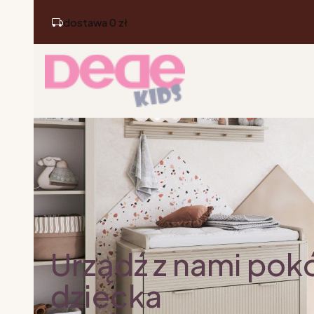
dostawa 0 zł
Urządź z nami pok
dziecka