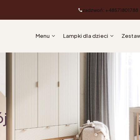
zadzwoń: +48571801788
Menu
Lampki dla dzieci
Zestaw
ój