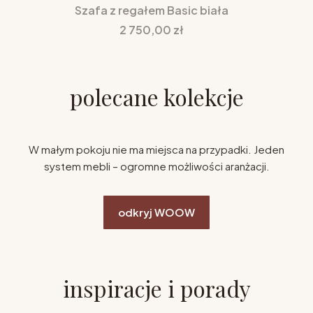
Szafa z regałem Basic biała
Cena
2 750,00 zł
polecane kolekcje
W małym pokoju nie ma miejsca na przypadki. Jeden
system mebli – ogromne możliwości aranżacji.
odkryj WOOW
inspiracje i porady