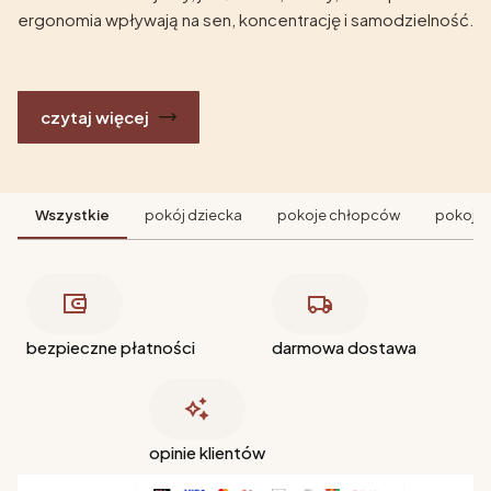
ergonomia wpływają na sen, koncentrację i samodzielność.
czytaj więcej
Wszystkie
pokój dziecka
pokoje chłopców
pokoje 
bezpieczne płatności
darmowa dostawa
opinie klientów