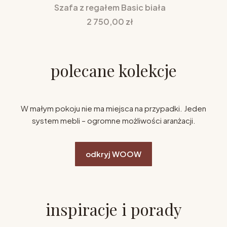
Szafa z regałem Basic biała
Cena
2 750,00 zł
polecane kolekcje
W małym pokoju nie ma miejsca na przypadki. Jeden
system mebli – ogromne możliwości aranżacji.
odkryj WOOW
inspiracje i porady