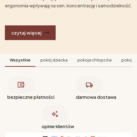
ergonomia wpływają na sen, koncentrację i samodzielność.
czytaj więcej
Wszystkie
pokój dziecka
pokoje chłopców
pokoje 
bezpieczne płatności
darmowa dostawa
opinie klientów