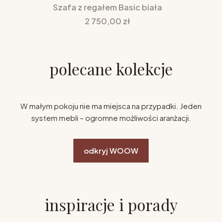
Szafa z regałem Basic biała
Cena
2 750,00 zł
polecane kolekcje
W małym pokoju nie ma miejsca na przypadki. Jeden
system mebli – ogromne możliwości aranżacji.
odkryj WOOW
inspiracje i porady