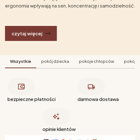
ergonomia wpływają na sen, koncentrację i samodzielność.
czytaj więcej
Wszystkie
pokój dziecka
pokoje chłopców
pokoje 
bezpieczne płatności
darmowa dostawa
opinie klientów