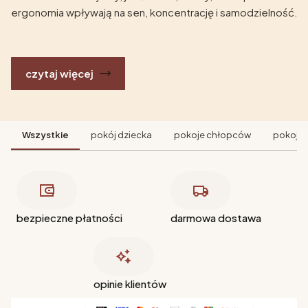
ergonomia wpływają na sen, koncentrację i samodzielność.
czytaj więcej
Wszystkie
pokój dziecka
pokoje chłopców
pokoje 
bezpieczne płatności
darmowa dostawa
opinie klientów