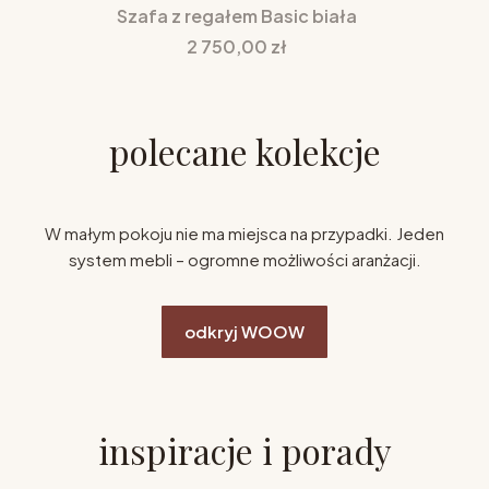
Szafa z regałem Basic biała
Cena
2 750,00 zł
polecane kolekcje
W małym pokoju nie ma miejsca na przypadki. Jeden
system mebli – ogromne możliwości aranżacji.
odkryj WOOW
inspiracje i porady