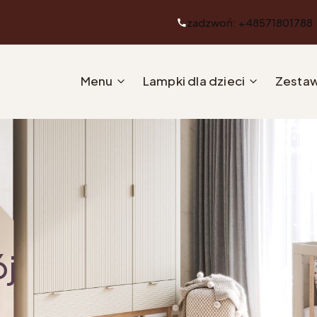
zadzwoń: +48571801788
Menu
Lampki dla dzieci
Zestaw
ój