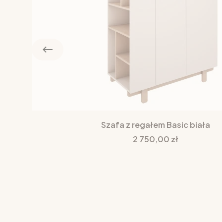
Szafa z regałem Basic biała
Cena
2 750,00 zł