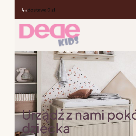
dostawa 0 zł
Urządź z nami pok
dziecka