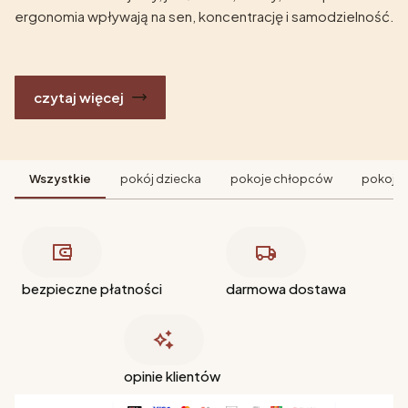
ergonomia wpływają na sen, koncentrację i samodzielność.
czytaj więcej
Wszystkie
pokój dziecka
pokoje chłopców
pokoje 
bezpieczne płatności
darmowa dostawa
opinie klientów