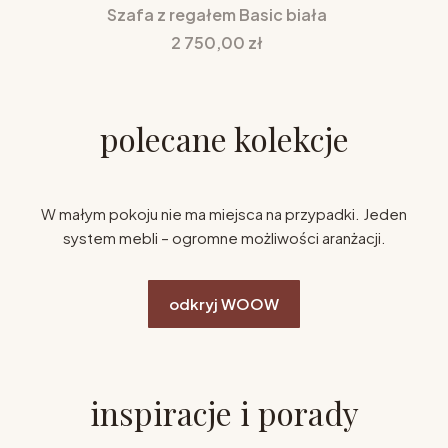
Szafa z regałem Basic biała
Cena
2 750,00 zł
polecane kolekcje
W małym pokoju nie ma miejsca na przypadki. Jeden
system mebli – ogromne możliwości aranżacji.
odkryj WOOW
inspiracje i porady