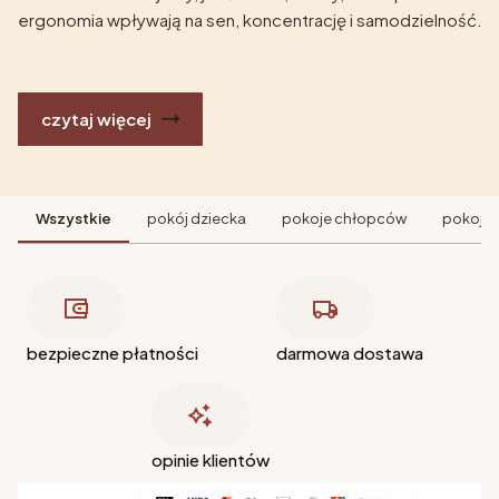
ergonomia wpływają na sen, koncentrację i samodzielność.
czytaj więcej
Wszystkie
pokój dziecka
pokoje chłopców
pokoje 
bezpieczne płatności
darmowa dostawa
opinie klientów