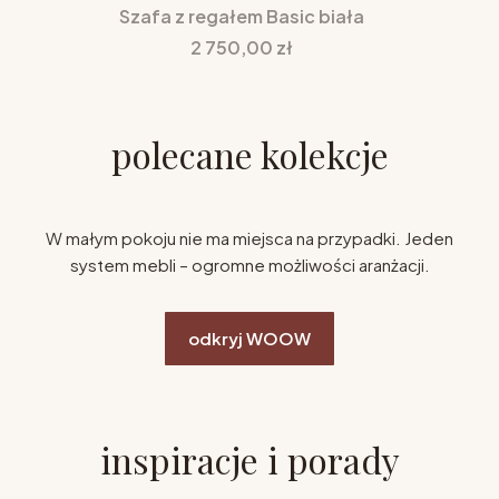
Szafa z regałem Basic biała
Cena
2 750,00 zł
polecane kolekcje
W małym pokoju nie ma miejsca na przypadki. Jeden
system mebli – ogromne możliwości aranżacji.
odkryj WOOW
inspiracje i porady