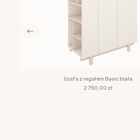
Szafa z regałem Basic biała
Cena
2 750,00 zł