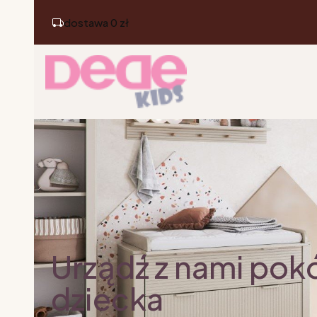
dostawa 0 zł
Urządź z nami pok
dziecka