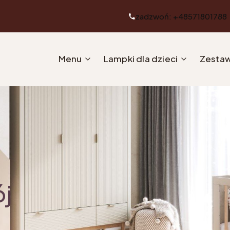
zadzwoń: +48571801788
Menu
Lampki dla dzieci
Zestaw
ój