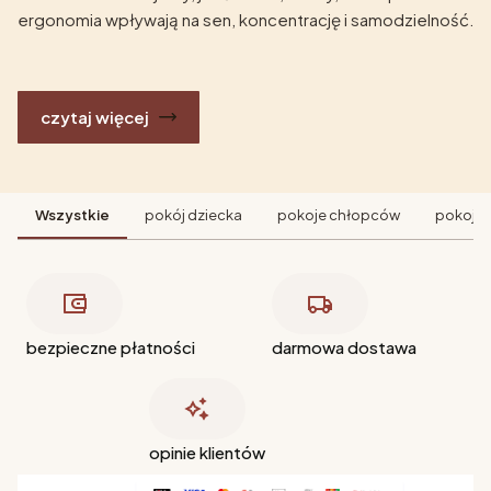
ergonomia wpływają na sen, koncentrację i samodzielność.
czytaj więcej
Wszystkie
pokój dziecka
pokoje chłopców
pokoje 
bezpieczne płatności
darmowa dostawa
opinie klientów