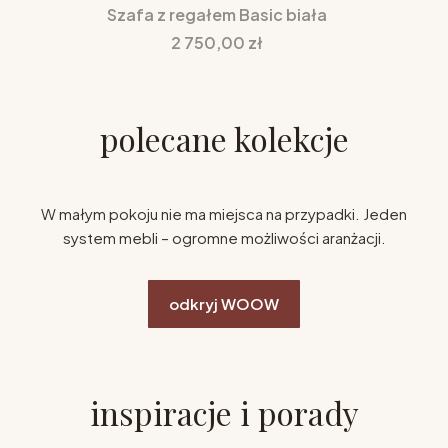
Szafa z regałem Basic biała
Cena
2 750,00 zł
polecane kolekcje
W małym pokoju nie ma miejsca na przypadki. Jeden
system mebli – ogromne możliwości aranżacji.
odkryj WOOW
inspiracje i porady