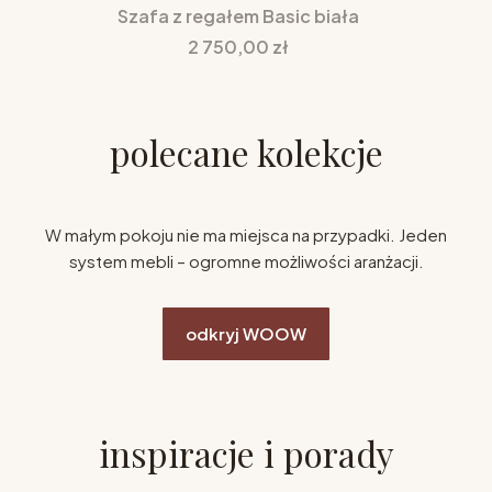
Szafa z regałem Basic biała
Cena
2 750,00 zł
polecane kolekcje
W małym pokoju nie ma miejsca na przypadki. Jeden
system mebli – ogromne możliwości aranżacji.
odkryj WOOW
inspiracje i porady