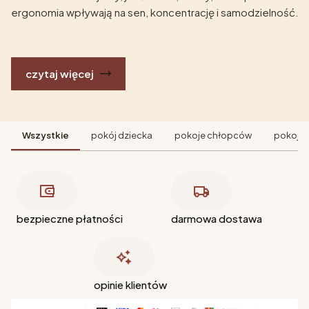
ergonomia wpływają na sen, koncentrację i samodzielność.
czytaj więcej
Wszystkie
pokój dziecka
pokoje chłopców
pokoje 
bezpieczne płatności
darmowa dostawa
opinie klientów