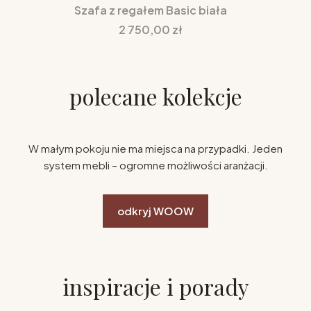
Szafa z regałem Basic biała
Cena
2 750,00 zł
polecane kolekcje
W małym pokoju nie ma miejsca na przypadki. Jeden
system mebli – ogromne możliwości aranżacji.
odkryj WOOW
inspiracje i porady