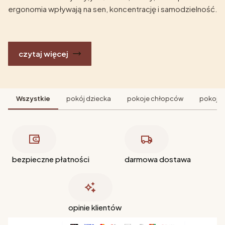
ergonomia wpływają na sen, koncentrację i samodzielność.
czytaj więcej
Wszystkie
pokój dziecka
pokoje chłopców
pokoje 
bezpieczne płatności
darmowa dostawa
opinie klientów