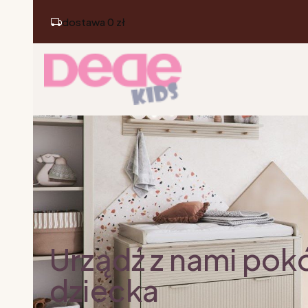
dostawa 0 zł
Urządź z nami pok
dziecka