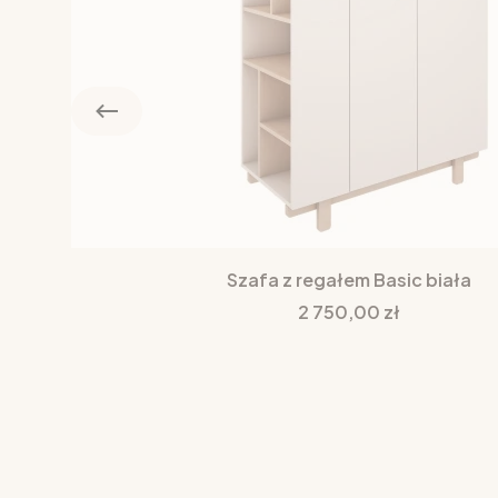
Szafa z regałem Basic biała
Cena
2 750,00 zł