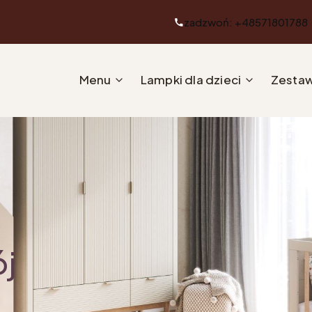
zadzwoń: +48571801788
Menu
Lampki dla dzieci
Zestaw
ój