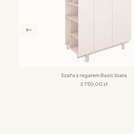
Szafa z regałem Basic biała
Cena
2 750,00 zł