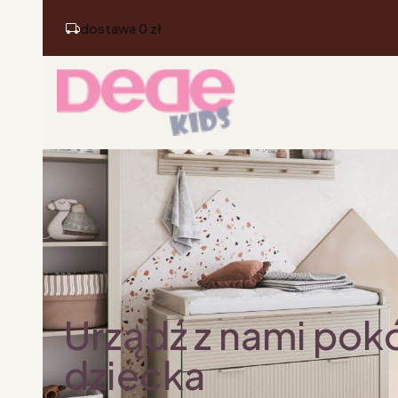
dostawa 0 zł
Urządź z nami pok
dziecka