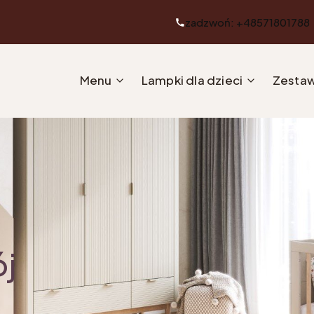
zadzwoń: +48571801788
Menu
Lampki dla dzieci
Zestaw
ój