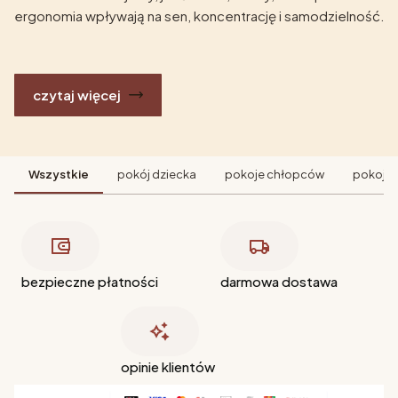
ergonomia wpływają na sen, koncentrację i samodzielność.
czytaj więcej
Wszystkie
pokój dziecka
pokoje chłopców
pokoje 
bezpieczne płatności
darmowa dostawa
opinie klientów