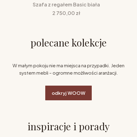
Szafa z regałem Basic biała
Cena
2 750,00 zł
polecane kolekcje
W małym pokoju nie ma miejsca na przypadki. Jeden
system mebli – ogromne możliwości aranżacji.
odkryj WOOW
inspiracje i porady