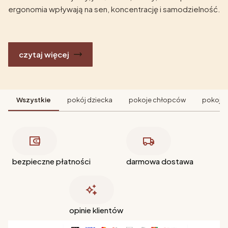
ergonomia wpływają na sen, koncentrację i samodzielność.
czytaj więcej
Wszystkie
pokój dziecka
pokoje chłopców
pokoje 
bezpieczne płatności
darmowa dostawa
opinie klientów