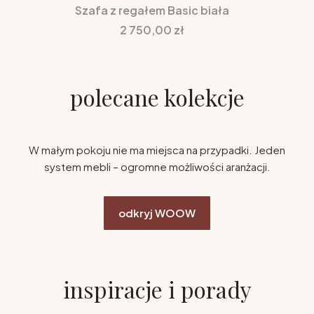
Szafa z regałem Basic biała
Cena
2 750,00 zł
polecane kolekcje
W małym pokoju nie ma miejsca na przypadki. Jeden
system mebli – ogromne możliwości aranżacji.
odkryj WOOW
inspiracje i porady