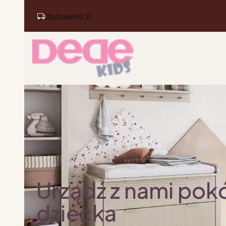
dostawa 0 zł
Urządź z nami pok
dziecka