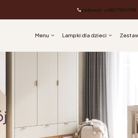
zadzwoń: +48571801788
Menu
Lampki dla dzieci
Zestaw
ój