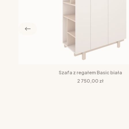
Szafa z regałem Basic biała
Cena
2 750,00 zł