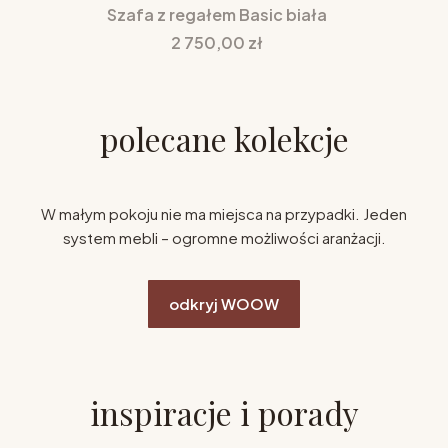
Szafa z regałem Basic biała
Cena
2 750,00 zł
polecane kolekcje
W małym pokoju nie ma miejsca na przypadki. Jeden
system mebli – ogromne możliwości aranżacji.
odkryj WOOW
inspiracje i porady