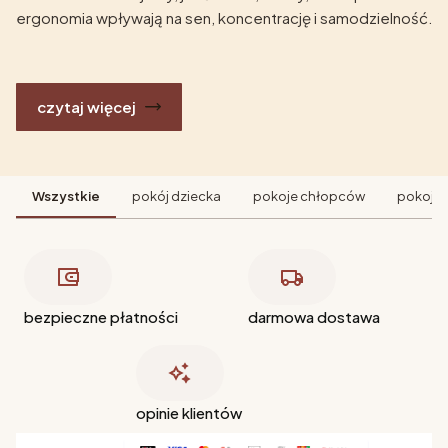
ergonomia wpływają na sen, koncentrację i samodzielność.
czytaj więcej
Wszystkie
pokój dziecka
pokoje chłopców
pokoje 
bezpieczne płatności
darmowa dostawa
opinie klientów