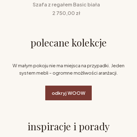
Szafa z regałem Basic biała
Cena
2 750,00 zł
polecane kolekcje
W małym pokoju nie ma miejsca na przypadki. Jeden
system mebli – ogromne możliwości aranżacji.
odkryj WOOW
inspiracje i porady