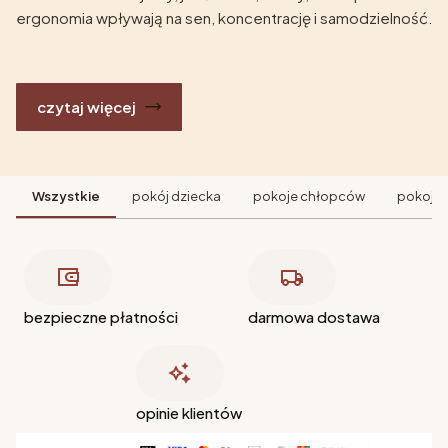
ergonomia wpływają na sen, koncentrację i samodzielność.
czytaj więcej
Wszystkie
pokój dziecka
pokoje chłopców
pokoje 
bezpieczne płatności
darmowa dostawa
opinie klientów