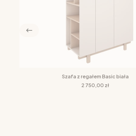
Szafa z regałem Basic biała
Cena
2 750,00 zł