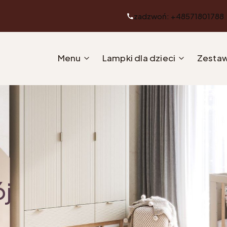
zadzwoń: +48571801788
Menu
Lampki dla dzieci
Zestaw
ój