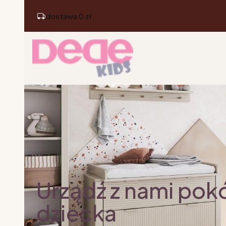
dostawa 0 zł
Urządź z nami pok
dziecka