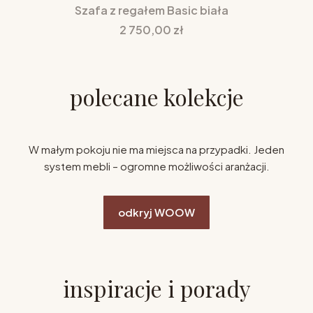
Szafa z regałem Basic biała
Cena
2 750,00 zł
polecane kolekcje
W małym pokoju nie ma miejsca na przypadki. Jeden
system mebli – ogromne możliwości aranżacji.
odkryj WOOW
inspiracje i porady