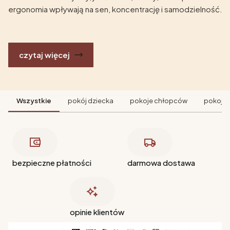
ergonomia wpływają na sen, koncentrację i samodzielność.
czytaj więcej
Wszystkie
pokój dziecka
pokoje chłopców
pokoje 
bezpieczne płatności
darmowa dostawa
opinie klientów