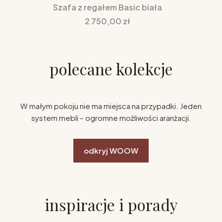
Szafa z regałem Basic biała
Cena
2 750,00 zł
polecane kolekcje
W małym pokoju nie ma miejsca na przypadki. Jeden
system mebli – ogromne możliwości aranżacji.
odkryj WOOW
inspiracje i porady