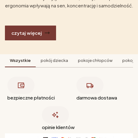
ergonomia wpływają na sen, koncentrację i samodzielność.
czytaj więcej
Wszystkie
pokój dziecka
pokoje chłopców
pokoje 
bezpieczne płatności
darmowa dostawa
opinie klientów