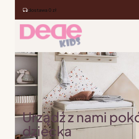
dostawa 0 zł
Urządź z nami pok
dziecka