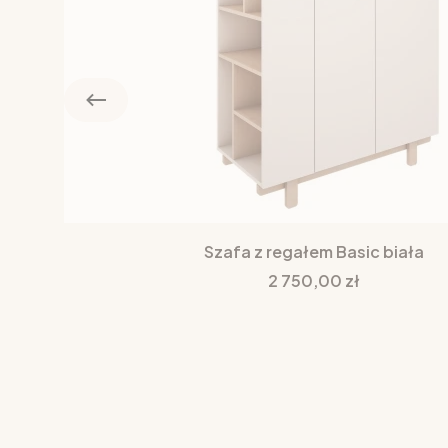
Szafa z regałem Basic biała
Cena
2 750,00 zł