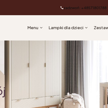
zadzwoń: +48571801788
Menu
Lampki dla dzieci
Zestaw
ój