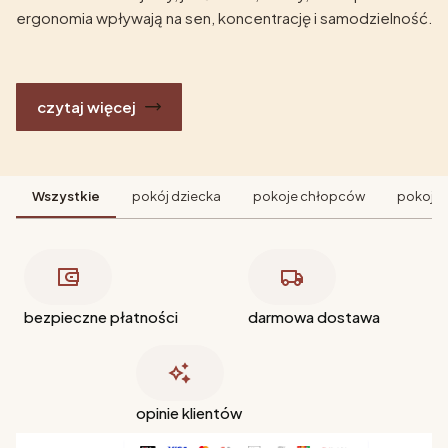
ergonomia wpływają na sen, koncentrację i samodzielność.
czytaj więcej
Wszystkie
pokój dziecka
pokoje chłopców
pokoje 
bezpieczne płatności
darmowa dostawa
opinie klientów