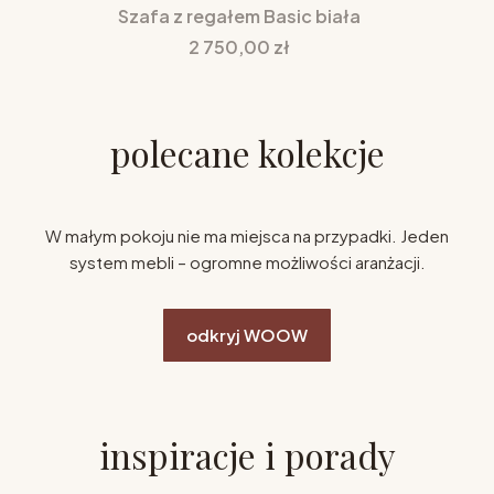
Szafa z regałem Basic biała
Cena
2 750,00 zł
polecane kolekcje
W małym pokoju nie ma miejsca na przypadki. Jeden
system mebli – ogromne możliwości aranżacji.
odkryj WOOW
inspiracje i porady