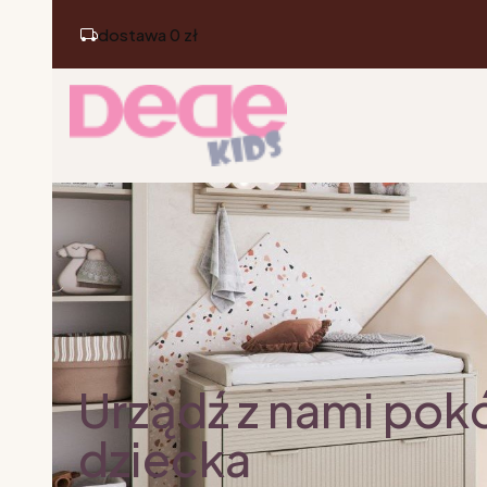
dostawa 0 zł
Urządź z nami pok
dziecka