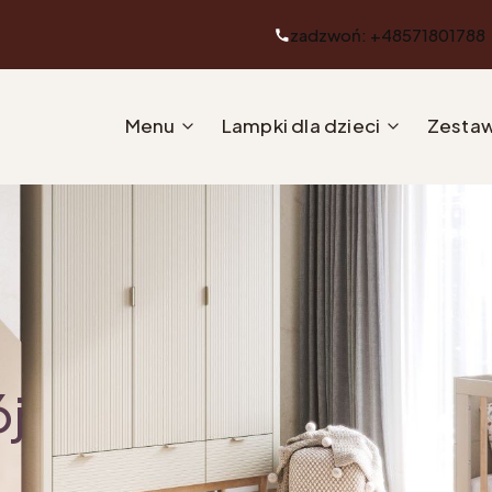
zadzwoń: +48571801788
Menu
Lampki dla dzieci
Zestaw
ój