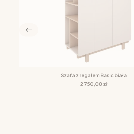
Szafa z regałem Basic biała
Cena
2 750,00 zł