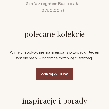
Szafa z regałem Basic biała
Cena
2 750,00 zł
polecane kolekcje
W małym pokoju nie ma miejsca na przypadki. Jeden
system mebli – ogromne możliwości aranżacji.
odkryj WOOW
inspiracje i porady