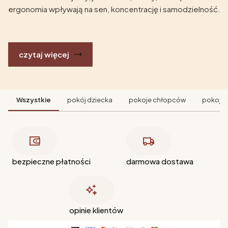
ergonomia wpływają na sen, koncentrację i samodzielność.
czytaj więcej
Wszystkie
pokój dziecka
pokoje chłopców
pokoje 
bezpieczne płatności
darmowa dostawa
opinie klientów