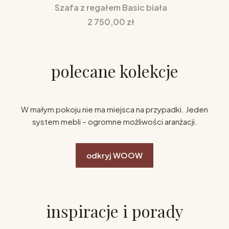
Szafa z regałem Basic biała
Cena
2 750,00 zł
polecane kolekcje
W małym pokoju nie ma miejsca na przypadki. Jeden
system mebli – ogromne możliwości aranżacji.
odkryj WOOW
inspiracje i porady