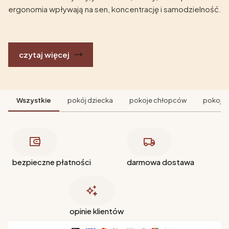
ergonomia wpływają na sen, koncentrację i samodzielność.
czytaj więcej
Wszystkie
pokój dziecka
pokoje chłopców
pokoje 
bezpieczne płatności
darmowa dostawa
opinie klientów