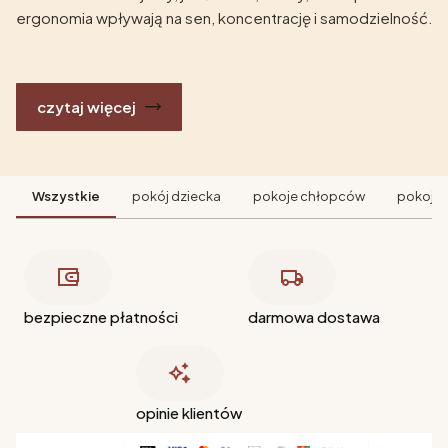
ergonomia wpływają na sen, koncentrację i samodzielność.
czytaj więcej
Wszystkie
pokój dziecka
pokoje chłopców
pokoje 
bezpieczne płatności
darmowa dostawa
opinie klientów