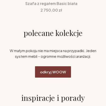
Szafa z regałem Basic biała
Cena
2 750,00 zł
polecane kolekcje
W małym pokoju nie ma miejsca na przypadki. Jeden
system mebli – ogromne możliwości aranżacji.
odkryj WOOW
inspiracje i porady