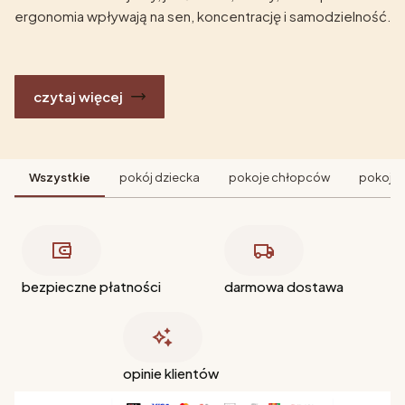
ergonomia wpływają na sen, koncentrację i samodzielność.
czytaj więcej
Wszystkie
pokój dziecka
pokoje chłopców
pokoje 
bezpieczne płatności
darmowa dostawa
opinie klientów