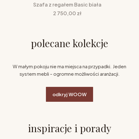
Szafa z regałem Basic biała
Cena
2 750,00 zł
polecane kolekcje
W małym pokoju nie ma miejsca na przypadki. Jeden
system mebli – ogromne możliwości aranżacji.
odkryj WOOW
inspiracje i porady