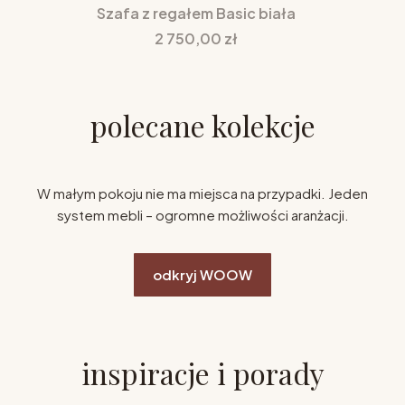
Szafa z regałem Basic biała
Cena
2 750,00 zł
polecane kolekcje
W małym pokoju nie ma miejsca na przypadki. Jeden
system mebli – ogromne możliwości aranżacji.
odkryj WOOW
inspiracje i porady