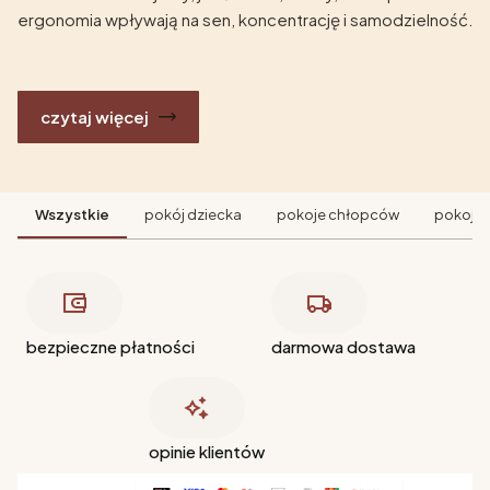
ergonomia wpływają na sen, koncentrację i samodzielność.
czytaj więcej
Wszystkie
pokój dziecka
pokoje chłopców
pokoje 
bezpieczne płatności
darmowa dostawa
opinie klientów