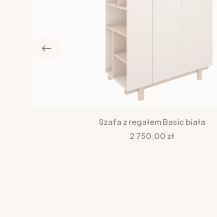
Szafa z regałem Basic biała
Cena
2 750,00 zł