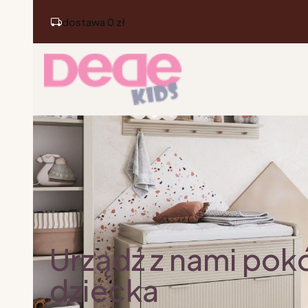
dostawa 0 zł
Urządź z nami pok
dziecka