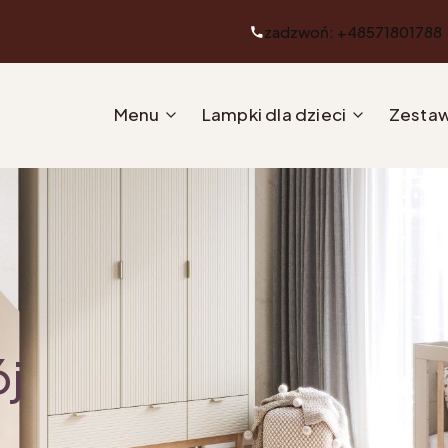
zadzwoń: +48571801788
Menu
Lampki dla dzieci
Zestaw
ój