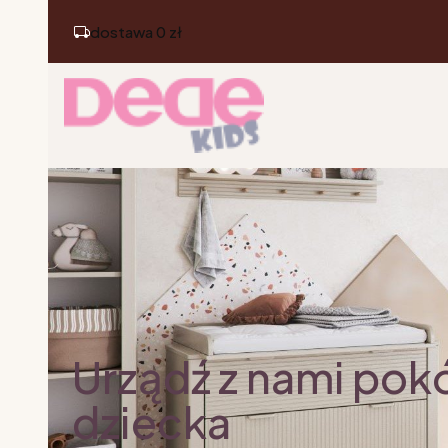
dostawa 0 zł
Urządź z nami pok
dziecka