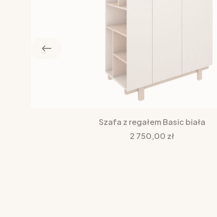
Szafa z regałem Basic biała
Cena
2 750,00 zł