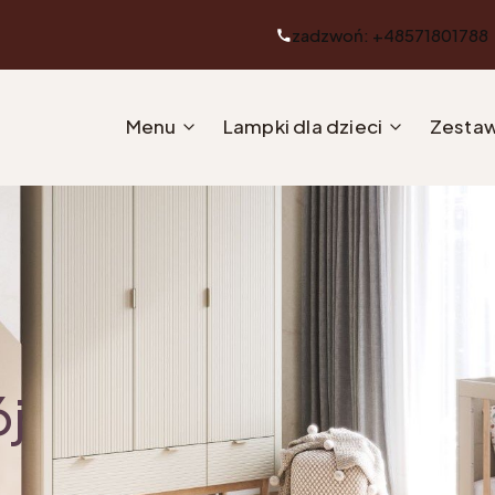
zadzwoń: +48571801788
Menu
Lampki dla dzieci
Zestaw
ój