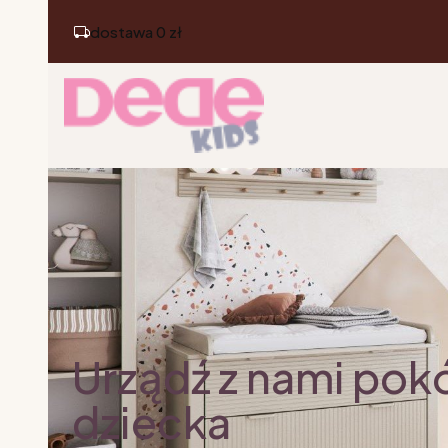
dostawa 0 zł
Urządź z nami pok
dziecka