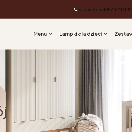
zadzwoń: +48571801788
Menu
Lampki dla dzieci
Zestaw
ój