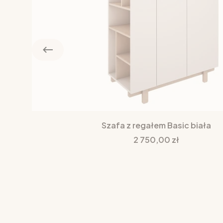
Szafa z regałem Basic biała
Cena
2 750,00 zł