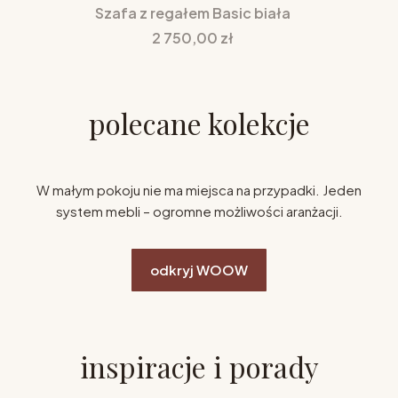
Szafa z regałem Basic biała
Cena
2 750,00 zł
polecane kolekcje
W małym pokoju nie ma miejsca na przypadki. Jeden
system mebli – ogromne możliwości aranżacji.
odkryj WOOW
inspiracje i porady