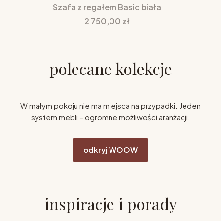
Szafa z regałem Basic biała
Cena
2 750,00 zł
polecane kolekcje
W małym pokoju nie ma miejsca na przypadki. Jeden
system mebli – ogromne możliwości aranżacji.
odkryj WOOW
inspiracje i porady