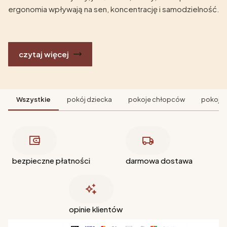
ergonomia wpływają na sen, koncentrację i samodzielność.
czytaj więcej
Wszystkie
pokój dziecka
pokoje chłopców
pokoje 
bezpieczne płatności
darmowa dostawa
opinie klientów