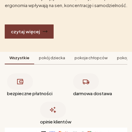
ergonomia wpływają na sen, koncentrację i samodzielność.
czytaj więcej
Wszystkie
pokój dziecka
pokoje chłopców
pokoje 
bezpieczne płatności
darmowa dostawa
opinie klientów