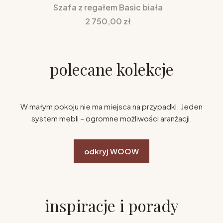
Szafa z regałem Basic biała
Cena
2 750,00 zł
polecane kolekcje
W małym pokoju nie ma miejsca na przypadki. Jeden
system mebli – ogromne możliwości aranżacji.
odkryj WOOW
inspiracje i porady