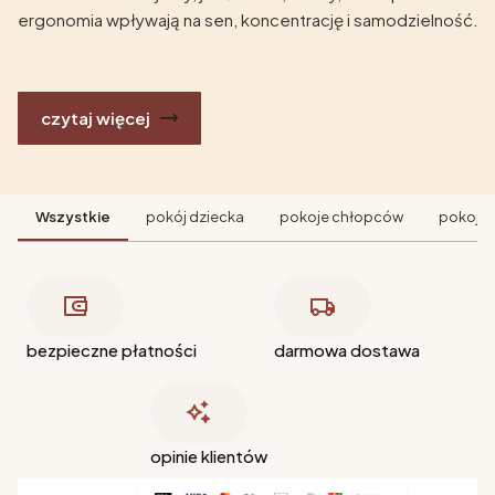
ergonomia wpływają na sen, koncentrację i samodzielność.
czytaj więcej
Wszystkie
pokój dziecka
pokoje chłopców
pokoje 
bezpieczne płatności
darmowa dostawa
opinie klientów