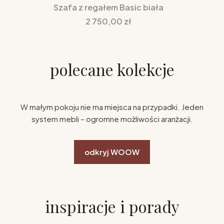
Szafa z regałem Basic biała
Cena
2 750,00 zł
polecane kolekcje
W małym pokoju nie ma miejsca na przypadki. Jeden
system mebli – ogromne możliwości aranżacji.
odkryj WOOW
inspiracje i porady