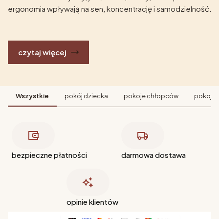
ergonomia wpływają na sen, koncentrację i samodzielność.
czytaj więcej
Wszystkie
pokój dziecka
pokoje chłopców
pokoje 
bezpieczne płatności
darmowa dostawa
opinie klientów