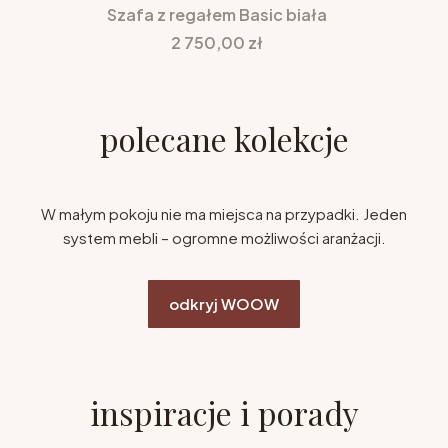
Szafa z regałem Basic biała
Cena
2 750,00 zł
polecane kolekcje
W małym pokoju nie ma miejsca na przypadki. Jeden
system mebli – ogromne możliwości aranżacji.
odkryj WOOW
inspiracje i porady