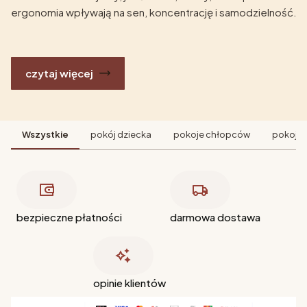
ergonomia wpływają na sen, koncentrację i samodzielność.
czytaj więcej
Wszystkie
pokój dziecka
pokoje chłopców
pokoje 
bezpieczne płatności
darmowa dostawa
opinie klientów