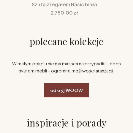
Szafa z regałem Basic biała
Cena
2 750,00 zł
polecane kolekcje
W małym pokoju nie ma miejsca na przypadki. Jeden
system mebli – ogromne możliwości aranżacji.
odkryj WOOW
inspiracje i porady