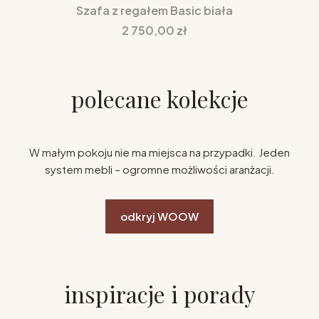
Szafa z regałem Basic biała
Cena
2 750,00 zł
polecane kolekcje
W małym pokoju nie ma miejsca na przypadki. Jeden
system mebli – ogromne możliwości aranżacji.
odkryj WOOW
inspiracje i porady