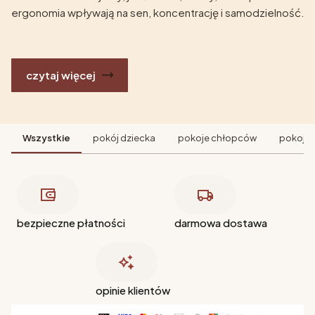
ergonomia wpływają na sen, koncentrację i samodzielność.
czytaj więcej
Wszystkie
pokój dziecka
pokoje chłopców
pokoje 
bezpieczne płatności
darmowa dostawa
opinie klientów