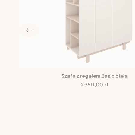
Szafa z regałem Basic biała
Cena
2 750,00 zł