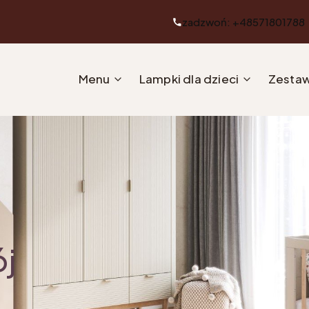
zadzwoń: +48571801788
Menu
Lampki dla dzieci
Zestaw
ój