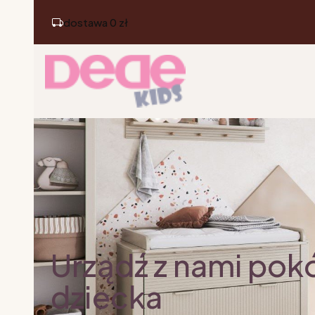
dostawa 0 zł
Urządź z nami pok
dziecka