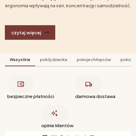
ergonomia wpływają na sen, koncentrację i samodzielność.
czytaj więcej
Wszystkie
pokój dziecka
pokoje chłopców
pokoje 
bezpieczne płatności
darmowa dostawa
opinie klientów