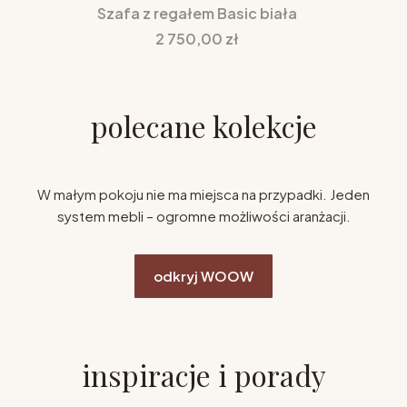
Szafa z regałem Basic biała
Cena
2 750,00 zł
polecane kolekcje
W małym pokoju nie ma miejsca na przypadki. Jeden
system mebli – ogromne możliwości aranżacji.
odkryj WOOW
inspiracje i porady